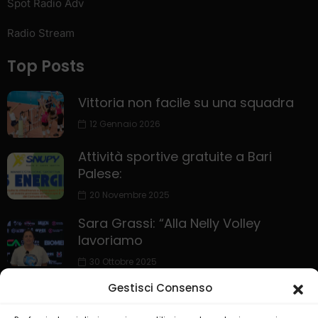
Spot Radio Adv
Radio Stream
Top Posts
Vittoria non facile su una squadra
12 Gennaio 2026
Attività sportive gratuite a Bari
Palese:
20 Novembre 2025
Sara Grassi: “Alla Nelly Volley
lavoriamo
30 Ottobre 2025
Gestisci Consenso