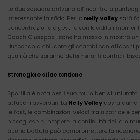
Le due squadre arrivano all’incontro a puntegg
interessante la sfida. Per la
Nelly Volley
sarà fo
concentrazione e gestire con lucidità i momenti 
Coach Giuseppe Leone ha messo in mostra un gi
riuscendo a chiudere gli scambi con attacchi p
qualità che saranno determinanti contro il Bisce
Strategia e sfide tattiche
Sportilia è nota per il suo muro ben strutturato e
attacchi avversari. La
Nelly Volley
dovrà quindi 
le fast, le combinazioni veloci tra alzatrice e cen
biscegliese e rompere la continuità del loro mur
buona battuta può compromettere la ricezione 