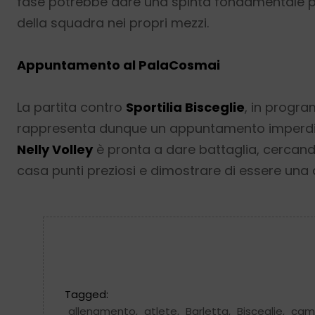
fase potrebbe dare una spinta fondamentale pe
della squadra nei propri mezzi.
Appuntamento al PalaCosmai
La partita contro
Sportilia Bisceglie
, in progra
rappresenta dunque un appuntamento imperdibile 
Nelly Volley
è pronta a dare battaglia, cercand
casa punti preziosi e dimostrare di essere una 
Tagged:
allenamento
,
atlete
,
Barletta
,
Bisceglie
,
cam