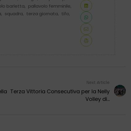
olo barletta
,
pallavolo femminile
,
a
,
squadra
,
terza giornata
,
tifo
,
Next Article
lla
Terza Vittoria Consecutiva per la Nelly
Volley di...