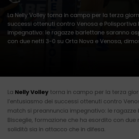
La Nelly Volley torna in campo per la terza gi
successi ottenuti contro Venosa e Polisportiva B
impegnativo: le ragazze barlettane saranno ospi
con due netti 3-0 su Orta Nova e Venosa, dimo
La
Nelly Volley
torna in campo per la terza gio
l’entusiasmo dei successi ottenuti contro Venosa
match si preannuncia impegnativo: le ragazze ba
Bisceglie, formazione che ha esordito con due
solidità sia in attacco che in difesa.