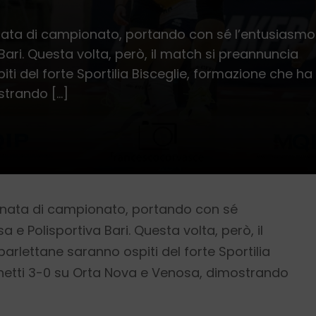
ornata di campionato, portando con sé l’entusiasmo
ari. Questa volta, però, il match si preannuncia
ti del forte Sportilia Bisceglie, formazione che ha
strando […]
rnata di campionato, portando con sé
 e Polisportiva Bari. Questa volta, però, il
rlettane saranno ospiti del forte Sportilia
 netti 3-0 su Orta Nova e Venosa, dimostrando