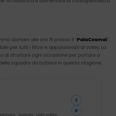
r la classifica e aumentare la consapevolezza
mma domani alle ore 19 presso il “
PalaCosmai
”,
per tutti i tifosi e appassionati di volley. La
o di sfruttare ogni occasione per portare a
delle squadre da battere in questa stagione.
pionato
,
energia
,
nelly volley
,