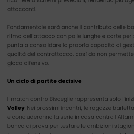
ricorrere a schemi prevedibili, rendendo più age
attaccanti.
Fondamentale sarà anche il contributo delle ba
ritmo dell’attacco con palle lunghe e corte per s
punta a consolidare la propria capacità di gest
qualità del contrattacco, così da non permettere
gioco difensivo.
Un ciclo di partite decisive
Il match contro Bisceglie rappresenta solo l’inizio
Volley
. Nei prossimi incontri, le ragazze barlet
e concluderanno la serie in casa contro l’Altamu
banco di prova per testare le ambizioni stagional