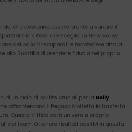
vole il lavoro del muro difensivo e degli
nde, che dovranno essere pronte a variare il
piazzare la difesa di Bisceglie. La Nelly Volley
ione dei palloni recuperati e mantenere alta la
 allo Sportilia di prendere fiducia nel proprio
 di un ciclo di partite cruciali per la
Nelly
tane affronteranno il Pegaso Molfetta in trasferta
ra. Questo trittico sarà un vero e proprio
i del team. Ottenere risultati positivi in questa