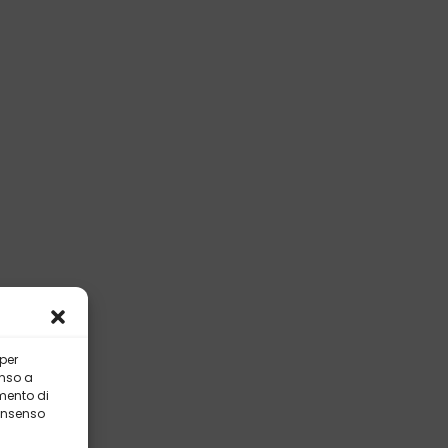
 per
enso a
mento di
consenso