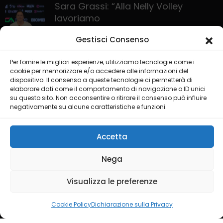
Sara Grassi: “Alla Nelly Volley
lavoriamo
30 Ottobre 2025
Gestisci Consenso
Per fornire le migliori esperienze, utilizziamo tecnologie come i
cookie per memorizzare e/o accedere alle informazioni del
dispositivo. Il consenso a queste tecnologie ci permetterà di
elaborare dati come il comportamento di navigazione o ID unici
su questo sito. Non acconsentire o ritirare il consenso può influire
negativamente su alcune caratteristiche e funzioni.
HOME
PRIVACY POLICY
COOKIE POLICY
Accetta
COLLABORA CON NOI
LIVE CHANNEL
Nega
@2025 Testata Puglia Sport Channel del gruppo editoriale ISGM
Visualizza le preferenze
di Dimonte Francesco
Cookie Policy
Dichiarazione sulla Privacy
Credit by
Ideality Studios