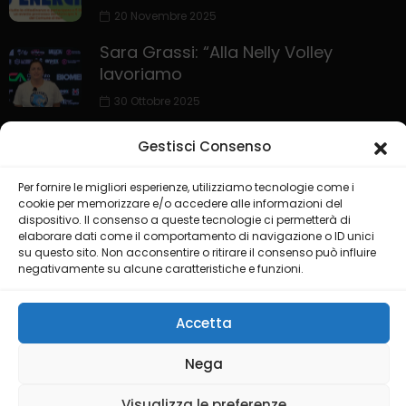
20 Novembre 2025
Sara Grassi: “Alla Nelly Volley
lavoriamo
30 Ottobre 2025
Gestisci Consenso
Per fornire le migliori esperienze, utilizziamo tecnologie come i
cookie per memorizzare e/o accedere alle informazioni del
dispositivo. Il consenso a queste tecnologie ci permetterà di
elaborare dati come il comportamento di navigazione o ID unici
su questo sito. Non acconsentire o ritirare il consenso può influire
HOME
PRIVACY POLICY
COOKIE POLICY
negativamente su alcune caratteristiche e funzioni.
COLLABORA CON NOI
LIVE CHANNEL
Accetta
@2025 Testata Puglia Sport Channel del gruppo editoriale ISGM
Nega
di Dimonte Francesco
Visualizza le preferenze