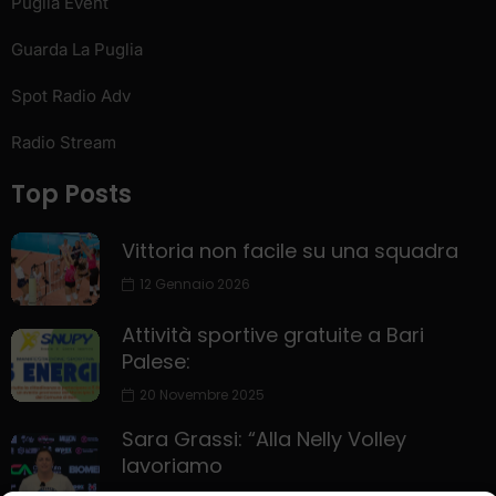
Puglia Event
Guarda La Puglia
Spot Radio Adv
Radio Stream
Top Posts
Vittoria non facile su una squadra
12 Gennaio 2026
Attività sportive gratuite a Bari
Palese:
20 Novembre 2025
Sara Grassi: “Alla Nelly Volley
lavoriamo