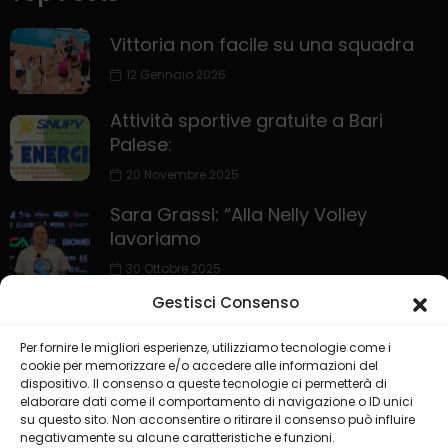
Vittoria non facile su una squadra
12 Gennaio 2026
Attività sportive gratuite a Bari
Palese:
20 Novembre 2025
Sara Grassi: “Alla Nelly Volley
lavoriamo
30 Ottobre 2025
Gestisci Consenso
Per fornire le migliori esperienze, utilizziamo tecnologie come i
cookie per memorizzare e/o accedere alle informazioni del
dispositivo. Il consenso a queste tecnologie ci permetterà di
elaborare dati come il comportamento di navigazione o ID unici
su questo sito. Non acconsentire o ritirare il consenso può influire
negativamente su alcune caratteristiche e funzioni.