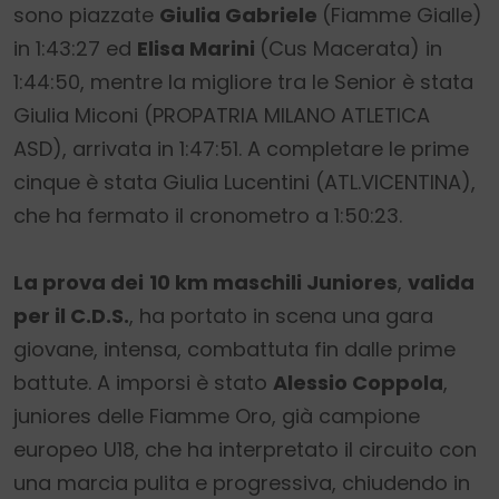
sono piazzate
Giulia Gabriele
(Fiamme Gialle)
in 1:43:27 ed
Elisa Marini
(Cus Macerata) in
1:44:50, mentre la migliore tra le Senior è stata
Giulia Miconi (PROPATRIA MILANO ATLETICA
ASD), arrivata in 1:47:51. A completare le prime
cinque è stata Giulia Lucentini (ATL.VICENTINA),
che ha fermato il cronometro a 1:50:23.
La prova dei
10 km maschili Juniores
,
valida
per il C.D.S.
, ha portato in scena una gara
giovane, intensa, combattuta fin dalle prime
battute. A imporsi è stato
Alessio Coppola
,
juniores delle Fiamme Oro, già campione
europeo U18, che ha interpretato il circuito con
una marcia pulita e progressiva, chiudendo in