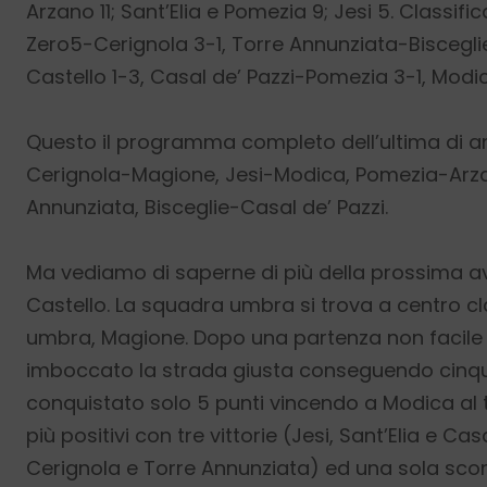
Arzano 11; Sant’Elia e Pomezia 9; Jesi 5. Classifi
Zero5-Cerignola 3-1, Torre Annunziata-Bisceglie 
Castello 1-3, Casal de’ Pazzi-Pomezia 3-1, Mod
Questo il programma completo dell’ultima di an
Cerignola-Magione, Jesi-Modica,
Pomezia-Arza
Annunziata, Bisceglie-Casal de’ Pazzi.
Ma vediamo di saperne di più della prossima avv
Castello. La squadra umbra si trova a centro cla
umbra, Magione. Dopo una partenza non facile 
imboccato la strada giusta conseguendo cinque 
conquistato solo 5 punti vincendo a Modica al 
più positivi con tre vittorie (Jesi, Sant’Elia e Ca
Cerignola e Torre Annunziata) ed una sola sconfi