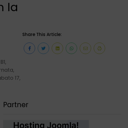
n la
Share This Article:
B1,
rnata,
abato 17,
Partner