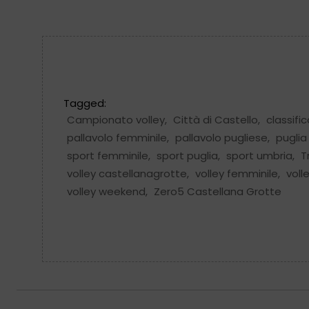
Tagged:
Campionato volley
,
Città di Castello
,
classific
pallavolo femminile
,
pallavolo pugliese
,
puglia
sport femminile
,
sport puglia
,
sport umbria
,
T
volley castellanagrotte
,
volley femminile
,
volle
volley weekend
,
Zero5 Castellana Grotte