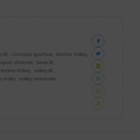
a B1
,
Cronaca sportiva
,
Grotte Volley
,
 sport channel
,
Serie B1
,
restina Volley
,
volley B1
,
y Italia
,
volley nazionale
,