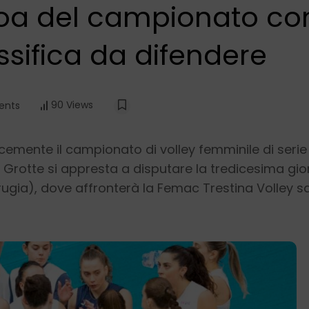
i boa del campionato co
assifica da difendere
90 Views
nts
cemente il campionato di volley femminile di serie 
a Grotte si appresta a disputare la tredicesima gio
Perugia), dove affronterà la Femac Trestina Volley s