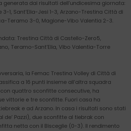
ca generata dai risultati dell’undicesima giornata:
3-1, Sant’Elia-Jesi 1-3, Arzano-Trestina Città di
ica-Teramo 3-0, Magione-Vibo Valentia 2-3.
data: Trestina Città di Castello-Zero5,
no, Teramo-Sant’Elia, Vibo Valentia-Torre
ersaria, la Femac Trestina Volley di Città di
ssifica a 16 punti insieme all’altra squadra
con quattro sconfitte consecutive, ha
vittorie e tre sconfitte. Fuori casa ha
tiebreak e ad Arzano. In casa
i risultati sono stati
sal de’ Pazzi), due sconfitte al tiebrak con
tta netta con il Bisceglie (0-3). Il rendimento