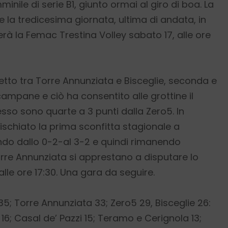
nile di serie B1, giunto ormai al giro di boa. La
 la tredicesima giornata, ultima di andata, in
erà la Femac Trestina Volley sabato 17, alle ore
etto tra Torre Annunziata e Bisceglie, seconda e
 campane e ciò ha consentito alle grottine il
so sono quarte a 3 punti dalla Zero5. In
ischiato la prima sconfitta stagionale a
ando dallo 0-2-al 3-2 e quindi rimanendo
orre Annunziata si apprestano a disputare lo
lle ore 17:30. Una gara da seguire.
35; Torre Annunziata 33; Zero5 29, Bisceglie 26:
16; Casal de’ Pazzi 15; Teramo e Cerignola 13;