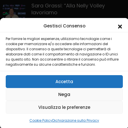
Sara Grassi: “Alla Nelly Volley
lavoriamo
30 Ottobre 2025
Gestisci Consenso
Per fornire le migliori esperienze, utilizziamo tecnologie come i
cookie per memorizzare e/o accedere alle informazioni del
dispositivo. Il consenso a queste tecnologie ci permetterà di
elaborare dati come il comportamento di navigazione o ID unici
su questo sito. Non acconsentire o ritirare il consenso può influire
negativamente su alcune caratteristiche e funzioni.
HOME
PRIVACY POLICY
COOKIE POLICY
COLLABORA CON NOI
LIVE CHANNEL
Accetta
Nega
@2025 Testata Puglia Sport Channel del gruppo editoriale ISGM
di Dimonte Francesco
Visualizza le preferenze
Credit by
Ideality Studios
Cookie Policy
Dichiarazione sulla Privacy