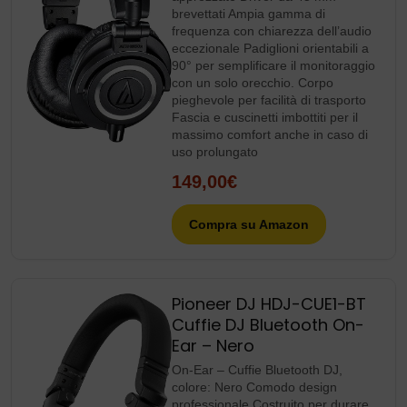
brevettati Ampia gamma di
frequenza con chiarezza dell’audio
eccezionale Padiglioni orientabili a
90° per semplificare il monitoraggio
con un solo orecchio. Corpo
pieghevole per facilità di trasporto
Fascia e cuscinetti imbottiti per il
massimo comfort anche in caso di
uso prolungato
149,00€
Compra su Amazon
Pioneer DJ HDJ-CUE1-BT
Cuffie DJ Bluetooth On-
Ear – Nero
On-Ear – Cuffie Bluetooth DJ,
colore: Nero Comodo design
professionale Costruito per durare