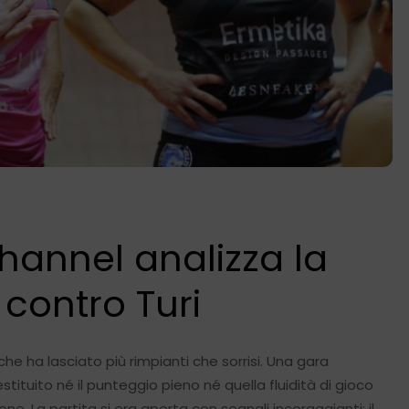
Channel analizza la
 contro Turi
he ha lasciato più rimpianti che sorrisi. Una gara
ituito né il punteggio pieno né quella fluidità di gioco
e. La partita si era aperta con segnali incoraggianti: il