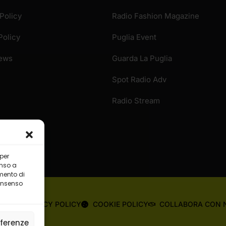
Policy
Radio Fashion Magazine
Policy
Puglia Event
News
Guarda La Puglia
Spot Radio Adv
Radio Stream
 per
enso a
mento di
consenso
OME
PRIVACY POLICY
COOKIE POLICY
COLLABORA CON 
eferenze