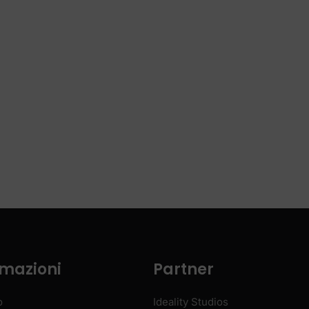
rmazioni
Partner
o
Ideality Studios