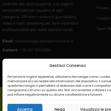
dedicato allo sport pugliese, con pagine
Privacy 
personalizzate per squadre di ogni
categoria. Offriamo contenuti giornalistici,
Cookie 
video e radio streaming per dare visibilità e
Sport 
professionalità alle realtà sportive locali.
Email:
redazione@pugliasportchannel.it
Contact:
+39 347 8052689
Gestisci Consenso
Per fornire le migliori esperienze, utilizziamo tecnologie come i cookie
memorizzare e/o accedere alle informazioni del dispositivo. Il cons
queste tecnologie ci permetterà di elaborare dati come il comporta
navigazione o ID unici su questo sito. Non acconsentire o ritirare il 
può influire negativamente su alcune caratteristiche e funzioni.
H
Accetta
Nega
Visualizza le pr