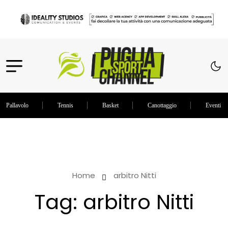
Pallavolo
Tennis
Basket
Canottaggio
Eventi in
Home
arbitro Nitti
Tag:
arbitro Nitti