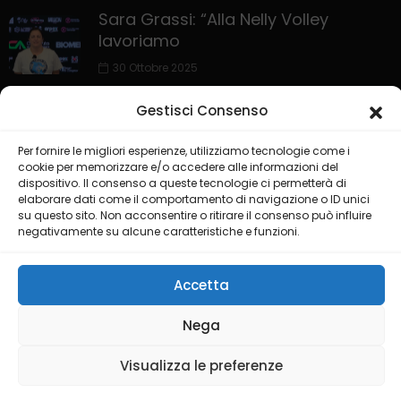
Sara Grassi: “Alla Nelly Volley
lavoriamo
30 Ottobre 2025
Gestisci Consenso
Per fornire le migliori esperienze, utilizziamo tecnologie come i
cookie per memorizzare e/o accedere alle informazioni del
dispositivo. Il consenso a queste tecnologie ci permetterà di
elaborare dati come il comportamento di navigazione o ID unici
su questo sito. Non acconsentire o ritirare il consenso può influire
negativamente su alcune caratteristiche e funzioni.
HOME
PRIVACY POLICY
COOKIE POLICY
COLLABORA CON NOI
LIVE CHANNEL
Accetta
@2025 Testata Puglia Sport Channel del gruppo editoriale ISGM
Nega
di Dimonte Francesco
Visualizza le preferenze
Credit by
Ideality Studios