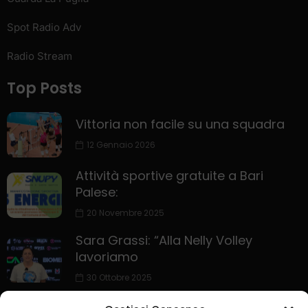
Spot Radio Adv
Radio Stream
Top Posts
Vittoria non facile su una squadra
12 Gennaio 2026
Attività sportive gratuite a Bari
Palese:
20 Novembre 2025
Sara Grassi: “Alla Nelly Volley
lavoriamo
30 Ottobre 2025