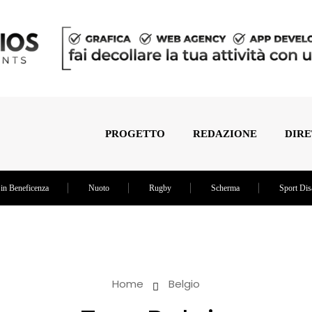
PROGETTO
REDAZIONE
DIRE
 in Beneficenza
Nuoto
Rugby
Scherma
Sport Dis
Home
Belgio