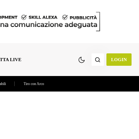
TTA LIVE
LOGIN
abili
Tiro con Arco