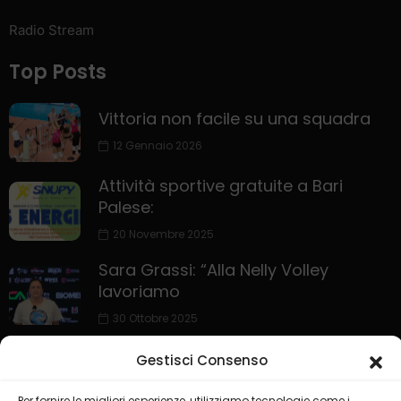
Radio Stream
Top Posts
Vittoria non facile su una squadra
12 Gennaio 2026
Attività sportive gratuite a Bari
Palese:
20 Novembre 2025
Sara Grassi: “Alla Nelly Volley
lavoriamo
30 Ottobre 2025
Gestisci Consenso
Per fornire le migliori esperienze, utilizziamo tecnologie come i