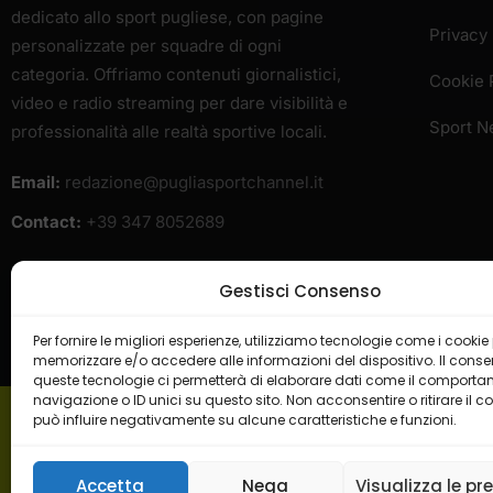
dedicato allo sport pugliese, con pagine
Privacy 
personalizzate per squadre di ogni
categoria. Offriamo contenuti giornalistici,
Cookie 
video e radio streaming per dare visibilità e
Sport 
professionalità alle realtà sportive locali.
Email:
redazione@pugliasportchannel.it
Contact:
+39 347 8052689
Gestisci Consenso
Per fornire le migliori esperienze, utilizziamo tecnologie come i cookie
memorizzare e/o accedere alle informazioni del dispositivo. Il cons
queste tecnologie ci permetterà di elaborare dati come il comporta
navigazione o ID unici su questo sito. Non acconsentire o ritirare il 
può influire negativamente su alcune caratteristiche e funzioni.
H
Accetta
Nega
Visualizza le pr