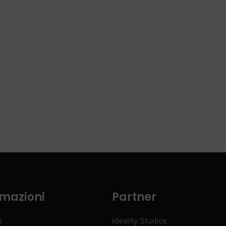
rmazioni
Partner
o
Ideality Studios