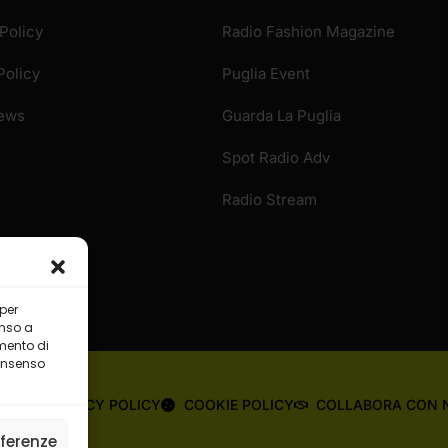
Policy
Radio Fashion Magazine
Policy
Puglia Event
News
Guarda La Puglia
Spot Radio Adv
Radio Stream
 per
enso a
mento di
consenso
OME
PRIVACY POLICY
COOKIE POLICY
COLLABORA CON 
eferenze