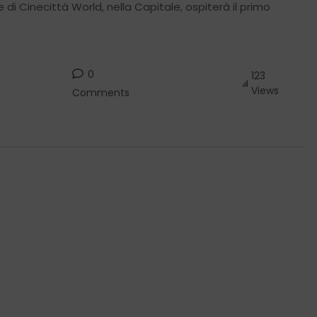
e di Cinecittà World, nella Capitale, ospiterà il primo
0
123
Views
Comments