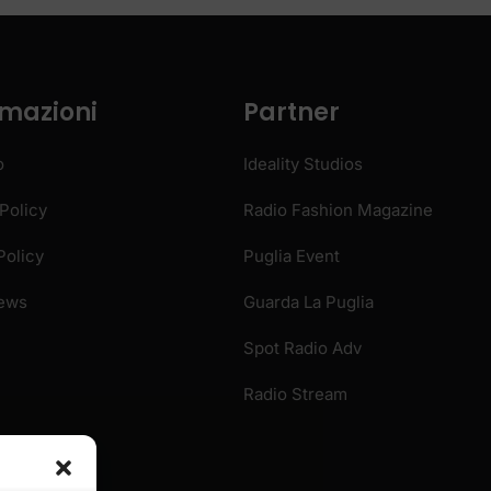
Policy
Radio Fashion Magazine
Policy
Puglia Event
News
Guarda La Puglia
Spot Radio Adv
Radio Stream
OME
PRIVACY POLICY
COOKIE POLICY
COLLABORA CON 