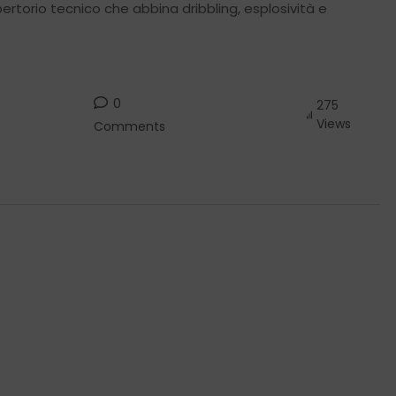
ertorio tecnico che abbina dribbling, esplosività e
0
275
Views
Comments