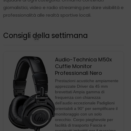
Audio-Technica M50x
Cuffie Monitor
Professionali Nero
Prestazioni acustiche ampiamente
apprezzate Driver da 45 mm
brevettati Ampia gamma di
frequenza con chiarezza
dell’audio eccezionale Padiglioni
orientabili a 90° per semplificare il
monitoraggio con un solo
orecchio. Corpo pieghevole per
facilità di trasporto Fascia e
cuscinetti imbottiti per il massimo
comfort anche in caso di uso
prolungato
149,00€
Compra su Amazon