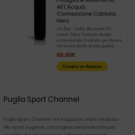
Puglia Sport Channel
Puglia Sport Channel” è il magazine online dedicato
allo sport pugliese, con pagine personalizzate per
squadre di ogni categoria. Offriamo contenuti
giornalistici, video e radio streaming per dare visibilità e
professionalità alle realtà sportive locali.
Consigli della settimana