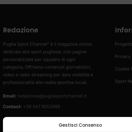
dedicato allo sport pugliese, con pagine
Privacy 
personalizzate per squadre di ogni
categoria. Offriamo contenuti giornalistici,
Cookie 
video e radio streaming per dare visibilità e
Sport 
professionalità alle realtà sportive locali.
Email:
redazione@pugliasportchannel.it
Contact:
+39 347 8052689
H
Gestisci Consenso