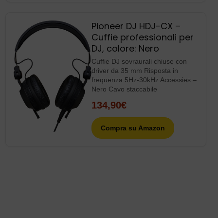
frequenza 5Hz-30kHz Accessies –
Nero Cavo staccabile
134,90€
Compra su Amazon
Top Posts
Vittoria non facile su