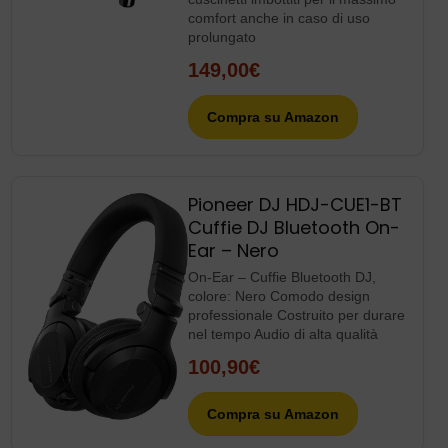
Pioneer DJ HDJ-CUE1-BT
Cuffie DJ Bluetooth On-
Ear – Nero
On-Ear – Cuffie Bluetooth DJ,
colore: Nero Comodo design
professionale Costruito per durare
nel tempo Audio di alta qualità
100,90€
Compra su Amazon
Pioneer DJ HDJ-CX –
Cuffie professionali per
DJ, colore: Nero
Cuffie DJ sovraurali chiuse con
driver da 35 mm Risposta in