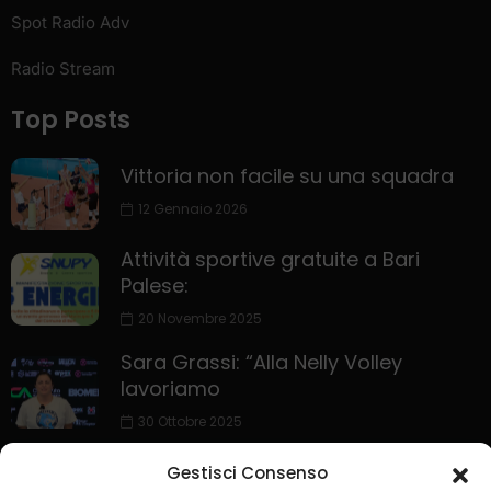
Spot Radio Adv
Radio Stream
Top Posts
Vittoria non facile su una squadra
12 Gennaio 2026
Attività sportive gratuite a Bari
Palese:
20 Novembre 2025
Sara Grassi: “Alla Nelly Volley
lavoriamo
30 Ottobre 2025
Gestisci Consenso