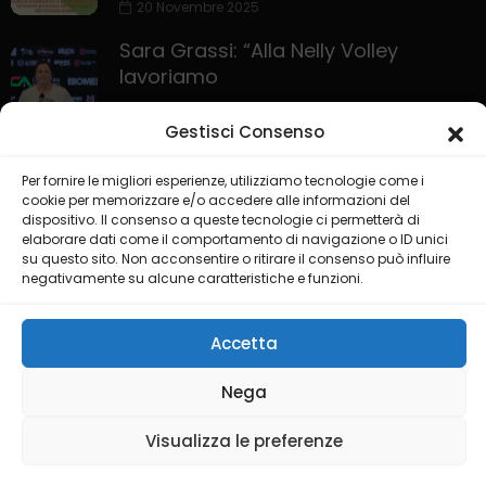
20 Novembre 2025
Sara Grassi: “Alla Nelly Volley
lavoriamo
30 Ottobre 2025
Gestisci Consenso
Per fornire le migliori esperienze, utilizziamo tecnologie come i
cookie per memorizzare e/o accedere alle informazioni del
dispositivo. Il consenso a queste tecnologie ci permetterà di
elaborare dati come il comportamento di navigazione o ID unici
su questo sito. Non acconsentire o ritirare il consenso può influire
negativamente su alcune caratteristiche e funzioni.
HOME
PRIVACY POLICY
COOKIE POLICY
COLLABORA CON NOI
LIVE CHANNEL
Accetta
Nega
@2025 Testata Puglia Sport Channel del gruppo editoriale ISGM
di Dimonte Francesco
Visualizza le preferenze