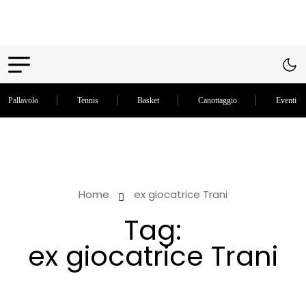
Pallavolo
Tennis
Basket
Canottaggio
Eventi in
Home
ex giocatrice Trani
Tag:
ex giocatrice Trani