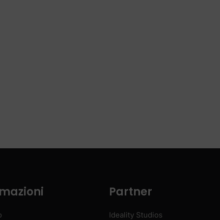
rmazioni
Partner
o
Ideality Studios