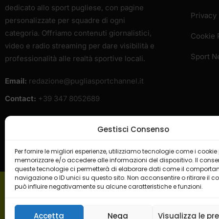
dedicato allo sport pugliese, con pagine
Privacy 
personalizzate per squadre di ogni
categoria. Offriamo contenuti giornalistici,
Cookie 
video e radio streaming per dare visibilità e
Sport 
professionalità alle realtà sportive locali.
Email:
redazione@pugliasportchannel.it
Contact:
+39 347 8052689
Gestisci Consenso
Per fornire le migliori esperienze, utilizziamo tecnologie come i cookie
memorizzare e/o accedere alle informazioni del dispositivo. Il cons
queste tecnologie ci permetterà di elaborare dati come il comporta
navigazione o ID unici su questo sito. Non acconsentire o ritirare il 
può influire negativamente su alcune caratteristiche e funzioni.
H
Accetta
Nega
Visualizza le pr