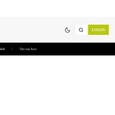
LOGIN
abili
Tiro con Arco