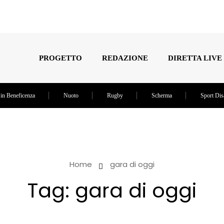
PROGETTO
REDAZIONE
DIRETTA LIVE
 in Beneficenza
Nuoto
Rugby
Scherma
Sport Dis
Home
gara di oggi
Tag:
gara di oggi