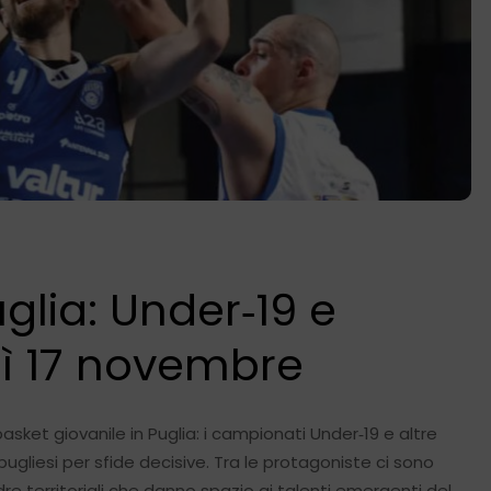
glia: Under‑19 e
dì 17 novembre
sket giovanile in Puglia: i campionati Under‑19 e altre
ugliesi per sfide decisive. Tra le protagoniste ci sono
re territoriali che danno spazio ai talenti emergenti del