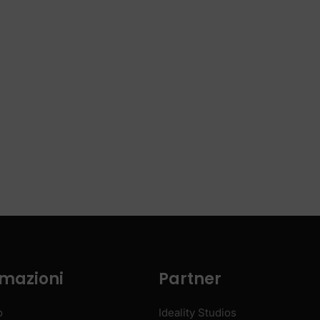
rmazioni
Partner
o
Ideality Studios