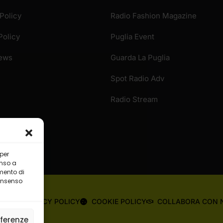
Policy
Radio Fashion Magazine
Policy
Puglia Event
News
Guarda La Puglia
Spot Radio Adv
Radio Stream
 per
enso a
mento di
consenso
OME
PRIVACY POLICY
COOKIE POLICY
COLLABORA CON 
eferenze