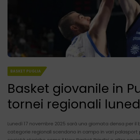
BASKET PUGLIA
Basket giovanile in Pu
tornei regionali lune
Lunedì 17 novembre 2025 sarà una giornata densa per il ba
categorie regionali scendono in campo in vari palasport p
società storiche come il New Basket Brindisi e altre squad