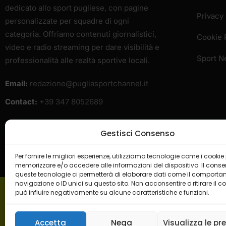
dedicato allo sport pugliese, con pagine
Privacy 
personalizzate per squadre di ogni
categoria. Offriamo contenuti giornalistici,
Cookie 
video e radio streaming per dare visibilità e
Sport 
professionalità alle realtà sportive locali.
Email:
redazione@pugliasportchannel.it
Contact:
+39 347 8052689
Gestisci Consenso
Per fornire le migliori esperienze, utilizziamo tecnologie come i cookie
memorizzare e/o accedere alle informazioni del dispositivo. Il cons
queste tecnologie ci permetterà di elaborare dati come il comporta
navigazione o ID unici su questo sito. Non acconsentire o ritirare il 
può influire negativamente su alcune caratteristiche e funzioni.
H
Accetta
Nega
Visualizza le pr