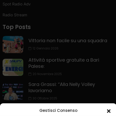
Spot Radio Adv
Radio Stream
Top Posts
Vittoria non facile su una squadra
12 Gennaio 2026
Attività sportive gratuite a Bari
Palese:
20 Novembre 2025
Sara Grassi: “Alla Nelly Volley
lavoriamo
30 Ottobre 2025
Gestisci Consenso