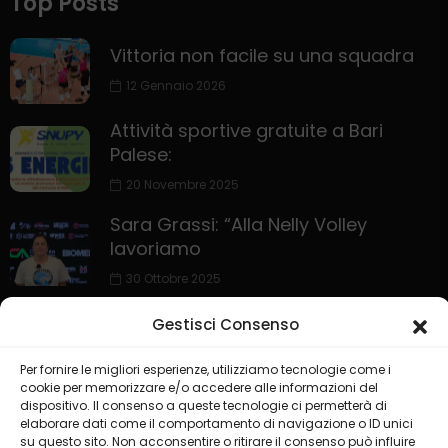
Top Posts
Vittoria non facile su una squadra
12 Gennaio 2026
Attività sportive gratuite a Bari
Palese:
20 Novembre 2025
Sara Grassi: “Alla Nelly Volley
lavoriamo
30 Ottobre 2025
Gestisci Consenso
Per fornire le migliori esperienze, utilizziamo tecnologie come i
cookie per memorizzare e/o accedere alle informazioni del
dispositivo. Il consenso a queste tecnologie ci permetterà di
elaborare dati come il comportamento di navigazione o ID unici
su questo sito. Non acconsentire o ritirare il consenso può influire