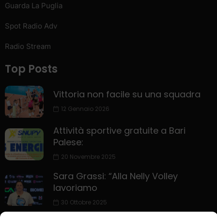
Guarda La Puglia
Spot Radio Adv
Radio Stream
Top Posts
Vittoria non facile su una squadra
12 Gennaio 2026
Attività sportive gratuite a Bari
Palese:
20 Novembre 2025
Sara Grassi: “Alla Nelly Volley
lavoriamo
30 Ottobre 2025