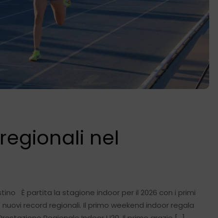
regionali nel
ino È partita la stagione indoor per il 2026 con i primi
 nuovi record regionali. Il primo weekend indoor regala
restazione Regionale Indoor U20. Il primo grazie […]