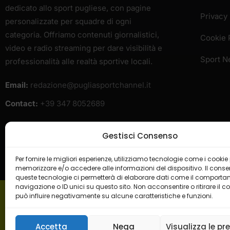
dedicato allo sport pugliese, con pagine
Privacy 
personalizzate per squadre di ogni
categoria. Offriamo contenuti giornalistici,
Cookie 
video e radio streaming per dare visibilità e
Sport 
professionalità alle realtà sportive locali.
Email:
redazione@pugliasportchannel.it
Contact:
+39 347 8052689
Gestisci Consenso
Per fornire le migliori esperienze, utilizziamo tecnologie come i cookie
memorizzare e/o accedere alle informazioni del dispositivo. Il cons
queste tecnologie ci permetterà di elaborare dati come il comporta
navigazione o ID unici su questo sito. Non acconsentire o ritirare il 
può influire negativamente su alcune caratteristiche e funzioni.
H
Accetta
Nega
Visualizza le pr