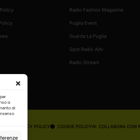
Policy
Radio Fashion Magazine
Policy
Puglia Event
News
Guarda La Puglia
Spot Radio Adv
Radio Stream
 per
enso a
mento di
consenso
OME
PRIVACY POLICY
COOKIE POLICY
COLLABORA CON 
eferenze