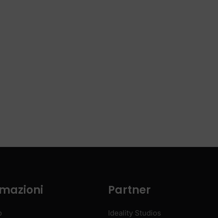
rmazioni
Partner
o
Ideality Studios