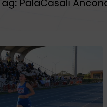
Tag:
PalaCasali Ancon