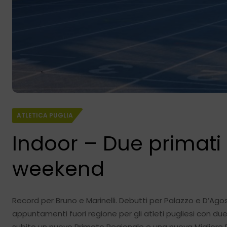
ATLETICA PUGLIA
Indoor – Due primati 
weekend
Record per Bruno e Marinelli. Debutti per Palazzo e D’Agost
appuntamenti fuori regione per gli atleti pugliesi con due
subito un nuovo Primato Regionale e una nuova Migliore P