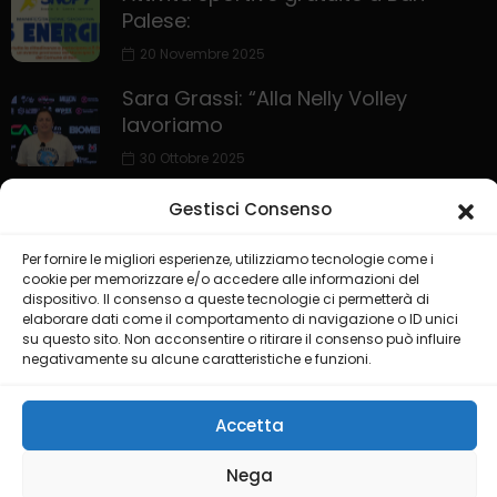
Palese:
20 Novembre 2025
Sara Grassi: “Alla Nelly Volley
lavoriamo
30 Ottobre 2025
Gestisci Consenso
Per fornire le migliori esperienze, utilizziamo tecnologie come i
cookie per memorizzare e/o accedere alle informazioni del
dispositivo. Il consenso a queste tecnologie ci permetterà di
elaborare dati come il comportamento di navigazione o ID unici
su questo sito. Non acconsentire o ritirare il consenso può influire
negativamente su alcune caratteristiche e funzioni.
HOME
PRIVACY POLICY
COOKIE POLICY
COLLABORA CON NOI
LIVE CHANNEL
Accetta
@2025 Testata Puglia Sport Channel del gruppo editoriale ISGM
Nega
di Dimonte Francesco