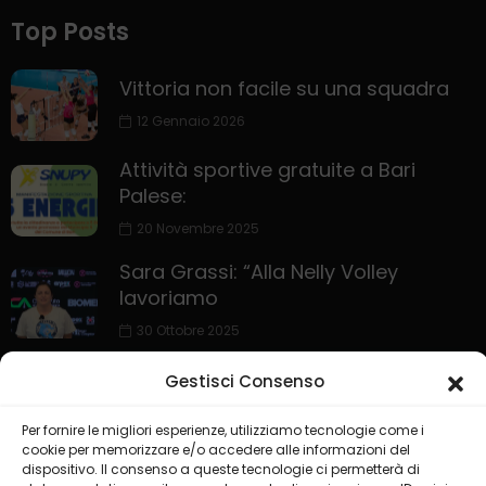
Top Posts
Vittoria non facile su una squadra
12 Gennaio 2026
Attività sportive gratuite a Bari
Palese:
20 Novembre 2025
Sara Grassi: “Alla Nelly Volley
lavoriamo
30 Ottobre 2025
Gestisci Consenso
Per fornire le migliori esperienze, utilizziamo tecnologie come i
cookie per memorizzare e/o accedere alle informazioni del
dispositivo. Il consenso a queste tecnologie ci permetterà di