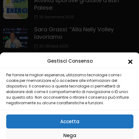
Attività sportive gratuite a Bari
Palese:
20 Novembre 2025
Sara Grassi: “Alla Nelly Volley
lavoriamo
30 Ottobre 2025
Gestisci Consenso
Per fornire le migliori esperienze, utilizziamo tecnologie come i
cookie per memorizzare e/o accedere alle informazioni del
dispositivo. Il consenso a queste tecnologie ci permetterà di
elaborare dati come il comportamento di navigazione o ID unici
su questo sito. Non acconsentire o ritirare il consenso può influire
negativamente su alcune caratteristiche e funzioni.
HOME
PRIVACY POLICY
COOKIE POLICY
COLLABORA CON NOI
LIVE CHANNEL
Accetta
@2025 Testata Puglia Sport Channel del gruppo editoriale ISGM
Nega