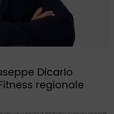
iuseppe Dicarlo
 Fitness regionale
n Puglia con la nascita di AFFI Puglia – Comitato Regionale,