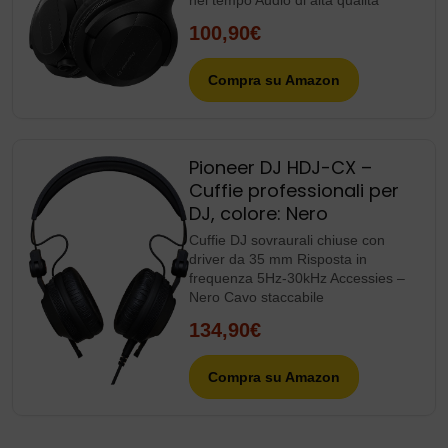
nel tempo Audio di alta qualità
100,90€
Compra su Amazon
Pioneer DJ HDJ-CX –
Cuffie professionali per
DJ, colore: Nero
Cuffie DJ sovraurali chiuse con
driver da 35 mm Risposta in
frequenza 5Hz-30kHz Accessies –
Nero Cavo staccabile
134,90€
Compra su Amazon