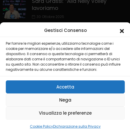
Sara Grassi: “Alla Nelly Volley
lavoriamo
30 Ottobre 2025
Gestisci Consenso
Per fornire le migliori esperienze, utilizziamo tecnologie come i
cookie per memorizzare e/o accedere alle informazioni del
dispositivo. Il consenso a queste tecnologie ci permetterà di
elaborare dati come il comportamento di navigazione o ID unici
su questo sito. Non acconsentire o ritirare il consenso può influire
negativamente su alcune caratteristiche e funzioni.
HOME
PRIVACY POLICY
COOKIE POLICY
COLLABORA CON NOI
LIVE CHANNEL
Accetta
@2025 Testata Puglia Sport Channel del gruppo editoriale ISGM
Nega
di Dimonte Francesco
Visualizza le preferenze
Credit by
Ideality Studios
Cookie Policy
Dichiarazione sulla Privacy