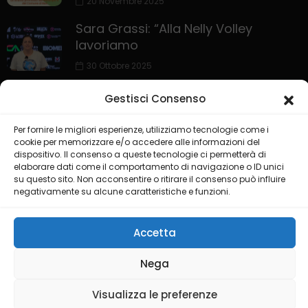
20 Novembre 2025
Sara Grassi: “Alla Nelly Volley
lavoriamo
30 Ottobre 2025
Gestisci Consenso
Per fornire le migliori esperienze, utilizziamo tecnologie come i
cookie per memorizzare e/o accedere alle informazioni del
dispositivo. Il consenso a queste tecnologie ci permetterà di
elaborare dati come il comportamento di navigazione o ID unici
su questo sito. Non acconsentire o ritirare il consenso può influire
negativamente su alcune caratteristiche e funzioni.
HOME
PRIVACY POLICY
COOKIE POLICY
COLLABORA CON NOI
LIVE CHANNEL
Accetta
@2025 Testata Puglia Sport Channel del gruppo editoriale ISGM
Nega
di Dimonte Francesco
Visualizza le preferenze
Credit by
Ideality Studios