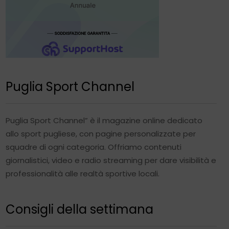
All\'Acqua,
Connessione Cablata,
Nero
On-Ear - Cuffie Bluetooth DJ,
colore: Nero Comodo design
professionale Costruito per durare
nel tempo Audio di alta qualità
69,00€
Compra su Amazon
Puglia Sport Channel
Puglia Sport Channel” è il magazine online dedicato
allo sport pugliese, con pagine personalizzate per
squadre di ogni categoria. Offriamo contenuti