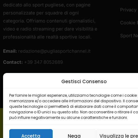
Redazione
Info
Puglia Sport Channel” è il magazine online
Progett
dedicato allo sport pugliese, con pagine
Privacy 
personalizzate per squadre di ogni
categoria. Offriamo contenuti giornalistici,
Cookie 
video e radio streaming per dare visibilità e
Gestisci Consenso
Sport 
professionalità alle realtà sportive locali.
Per fornire le migliori esperienze, utilizziamo tecnologie come i cookie
Email:
redazione@pugliasportchannel.it
memorizzare e/o accedere alle informazioni del dispositivo. Il cons
queste tecnologie ci permetterà di elaborare dati come il comporta
Contact:
+39 347 8052689
navigazione o ID unici su questo sito. Non acconsentire o ritirare il 
può influire negativamente su alcune caratteristiche e funzioni.
Accetta
Nega
Visualizza le pr