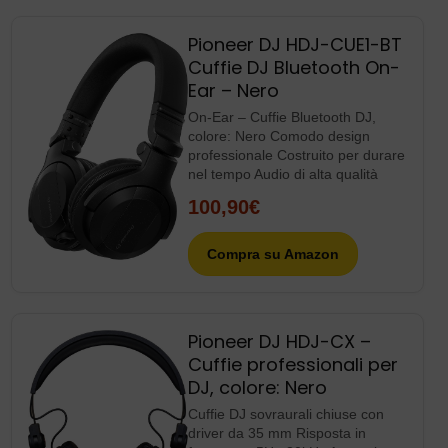
comfort anche in caso di uso
prolungato
149,00€
Compra su Amazon
Pioneer DJ HDJ-CUE1-BT
Cuffie DJ Bluetooth On-
Ear – Nero
On-Ear – Cuffie Bluetooth DJ,
colore: Nero Comodo design
professionale Costruito per durare
nel tempo Audio di alta qualità
100,90€
Compra su Amazon