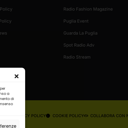
rmazioni
Partner
o
Ideality Studios
Policy
Radio Fashion Magazine
Policy
Puglia Event
News
Guarda La Puglia
 per
Spot Radio Adv
enso a
mento di
Radio Stream
consenso
eferenze