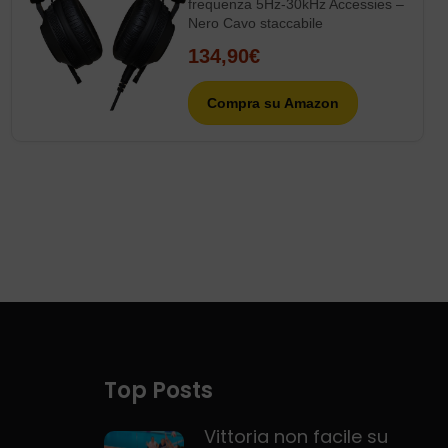
Pioneer DJ HDJ-CX –
Cuffie professionali per
DJ, colore: Nero
Cuffie DJ sovraurali chiuse con
driver da 35 mm Risposta in
frequenza 5Hz-30kHz Accessies –
Nero Cavo staccabile
134,90€
Compra su Amazon