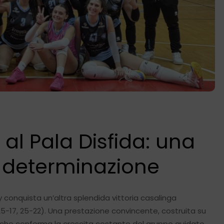
a al Pala Disfida: una
 e determinazione
y conquista un’altra splendida vittoria casalinga
5-17, 25-22). Una prestazione convincente, costruita su
 che conferma la crescita costante del gruppo guidato