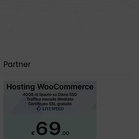
Partner
Reloop AMS-RHP-10-
MONO - Costruzione
Professionale Mono Con
Driver Al Neodimio Da
50 Mm, Impugnatura
Ergonomica Imbottita,
Padiglione Resistente