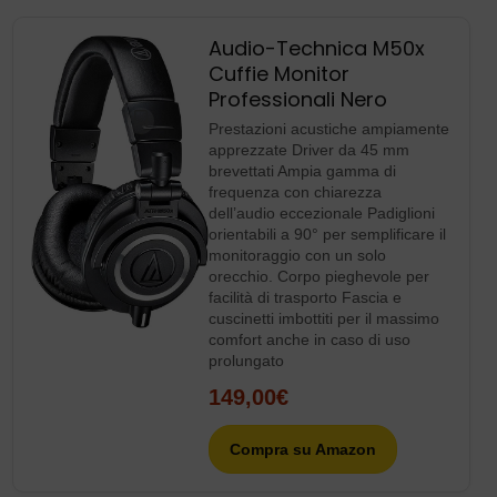
giornalistici, video e radio streaming per dare visibilità e
professionalità alle realtà sportive locali.
Consigli della settimana
Audio-Technica M50x
Cuffie Monitor
Professionali Nero
Prestazioni acustiche ampiamente
apprezzate Driver da 45 mm
brevettati Ampia gamma di
frequenza con chiarezza
dell’audio eccezionale Padiglioni
orientabili a 90° per semplificare il
monitoraggio con un solo
orecchio. Corpo pieghevole per
facilità di trasporto Fascia e
cuscinetti imbottiti per il massimo