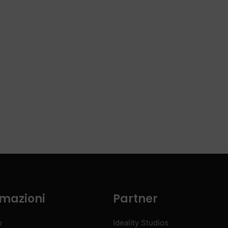
rmazioni
Partner
o
Ideality Studios