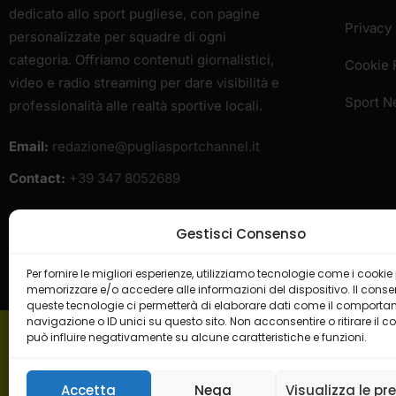
dedicato allo sport pugliese, con pagine
Privacy 
personalizzate per squadre di ogni
categoria. Offriamo contenuti giornalistici,
Cookie 
video e radio streaming per dare visibilità e
Sport 
professionalità alle realtà sportive locali.
Email:
redazione@pugliasportchannel.it
Contact:
+39 347 8052689
Gestisci Consenso
Per fornire le migliori esperienze, utilizziamo tecnologie come i cookie
memorizzare e/o accedere alle informazioni del dispositivo. Il cons
queste tecnologie ci permetterà di elaborare dati come il comporta
navigazione o ID unici su questo sito. Non acconsentire o ritirare il 
può influire negativamente su alcune caratteristiche e funzioni.
H
Accetta
Nega
Visualizza le pr