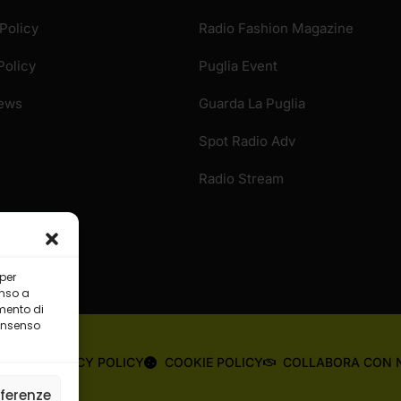
Policy
Radio Fashion Magazine
Policy
Puglia Event
News
Guarda La Puglia
Spot Radio Adv
Radio Stream
 per
enso a
mento di
consenso
OME
PRIVACY POLICY
COOKIE POLICY
COLLABORA CON 
eferenze