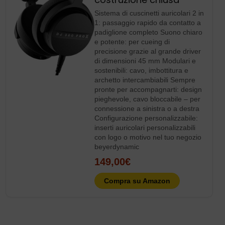
Puglia Sport Channel
Puglia Sport Channel” è il magazine online dedicato
allo sport pugliese, con pagine personalizzate per
squadre di ogni categoria. Offriamo contenuti
giornalistici, video e radio streaming per dare visibilità e
professionalità alle realtà sportive locali.
Consigli della settimana