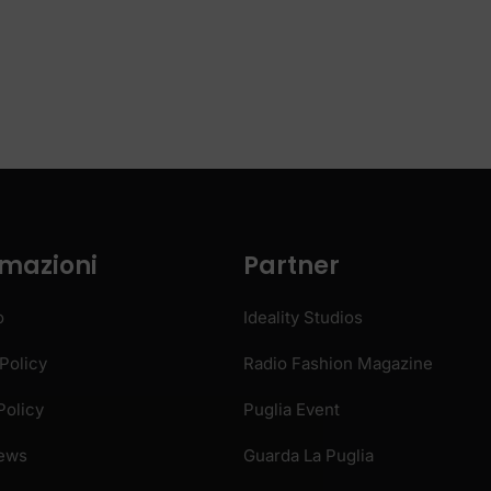
Policy
Radio Fashion Magazine
Policy
Puglia Event
News
Guarda La Puglia
Spot Radio Adv
Radio Stream
OME
PRIVACY POLICY
COOKIE POLICY
COLLABORA CON 