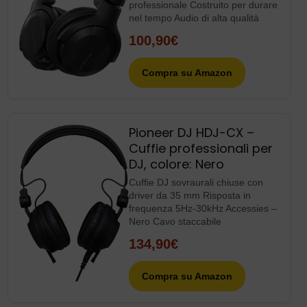
frequenza 5Hz-30kHz Accessies –
Nero Cavo staccabile
134,90€
Compra su Amazon
Top Posts
Vittoria non facile su