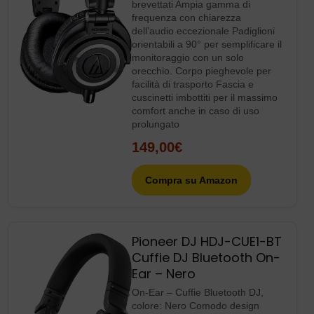
Pioneer DJ HDJ-CUE1-BT
Cuffie DJ Bluetooth On-
Ear – Nero
On-Ear – Cuffie Bluetooth DJ,
colore: Nero Comodo design
professionale Costruito per durare
nel tempo Audio di alta qualità
100,90€
Compra su Amazon
Pioneer DJ HDJ-CX –
Cuffie professionali per
DJ, colore: Nero
Cuffie DJ sovraurali chiuse con
driver da 35 mm Risposta in