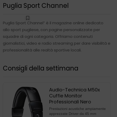
Audio-Technica M50x
Cuffie Monitor
Professionali Nero
Prestazioni acustiche ampiamente
apprezzate Driver da 45 mm
brevettati Ampia gamma di
frequenza con chiarezza
dell’audio eccezionale Padiglioni
orientabili a 90° per semplificare il
monitoraggio con un solo
orecchio. Corpo pieghevole per
facilità di trasporto Fascia e
cuscinetti imbottiti per il massimo
comfort anche in caso di uso
prolungato
149,00€
Compra su Amazon