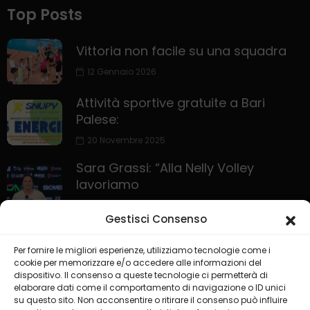
Top Posts
Vittoria non facile su una squadra
12 Gennaio 2026
Attività sportive gratuite a Bari
Palese:
20 Novembre 2025
Sara Grassi: “Alla Nelly Volley
lavoriamo
30 Ottobre 2025
Gestisci Consenso
Per fornire le migliori esperienze, utilizziamo tecnologie come i
cookie per memorizzare e/o accedere alle informazioni del
dispositivo. Il consenso a queste tecnologie ci permetterà di
elaborare dati come il comportamento di navigazione o ID unici
su questo sito. Non acconsentire o ritirare il consenso può influire