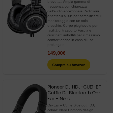
Pioneer DJ HDJ-CUE1-BT
Cuffie DJ Bluetooth On-
Ear – Nero
On-Ear – Cuffie Bluetooth DJ,
colore: Nero Comodo design
professionale Costruito per durare
nel tempo Audio di alta qualità
100,90€
Compra su Amazon
Pioneer DJ HDJ-CX –
Cuffie professionali per
DJ, colore: Nero
Cuffie DJ sovraurali chiuse con
driver da 35 mm Risposta in