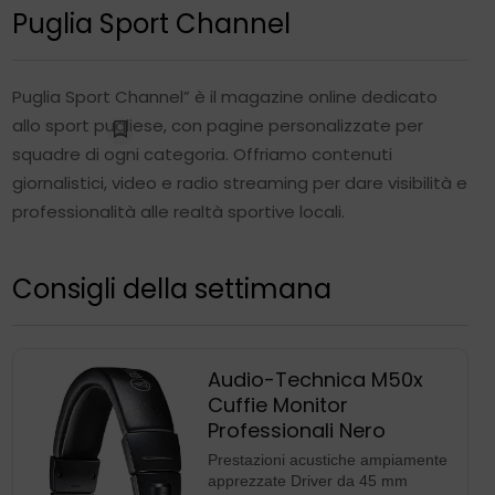
Audio-Technica M50x
Cuffie Monitor
Professionali Nero
Prestazioni acustiche ampiamente
apprezzate Driver da 45 mm
brevettati Ampia gamma di
frequenza con chiarezza
dell’audio eccezionale Padiglioni
orientabili a 90° per semplificare il
monitoraggio con un solo
orecchio. Corpo pieghevole per
facilità di trasporto Fascia e
cuscinetti imbottiti per il massimo
comfort anche in caso di uso
prolungato
149,00€
Compra su Amazon