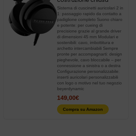
Puglia Sport Channel
Puglia Sport Channel” è il magazine online dedicato
allo sport pugliese, con pagine personalizzate per
squadre di ogni categoria. Offriamo contenuti
giornalistici, video e radio streaming per dare visibilità e
professionalità alle realtà sportive locali.
Consigli della settimana