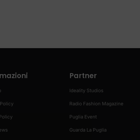
Policy
Radio Fashion Magazine
Policy
Puglia Event
News
Guarda La Puglia
Spot Radio Adv
Radio Stream
OME
PRIVACY POLICY
COOKIE POLICY
COLLABORA CON 