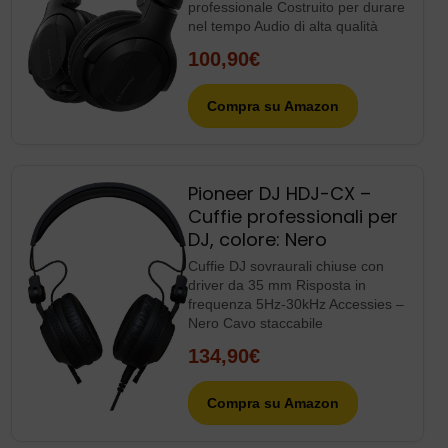
frequenza 5Hz-30kHz Accessies –
Nero Cavo staccabile
134,90€
Compra su Amazon
Top Posts
Vittoria non facile su